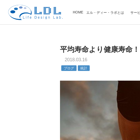
HOME
エル・ディー・ラボとは
サー
個
法
マネ
平均寿命より健康寿命！
2018.03.16
ブログ
統計