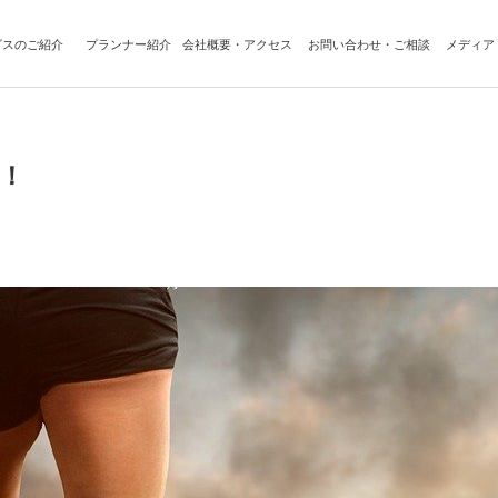
ビスのご紹介
プランナー紹介
会社概要・アクセス
お問い合わせ・ご相談
メディア
人の方向け
ライフプランニング
人の方向け
資産運用
ーセミナー
保険相談
IFAとは
！
住まいの相談
相続・生前贈与
法人・経営者向け